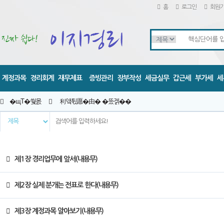
홈
로그인
회원
계정과목
경리회계
재무제표
증빙관리
장부작성
세금실무
갑근세
부가세
세
�щТ�쒗몴
利앸튃愿�由� �뚰겕��
제1장 경리업무에 앞서(내용무)
제2장 실제 분개는 전표로 한다(내용무)
제3장 계정과목 알아보기(내용무)